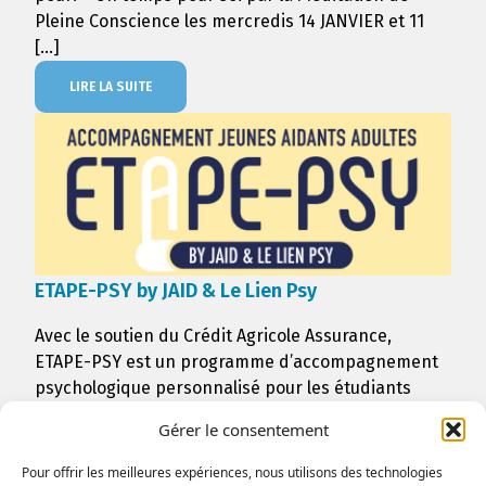
Pleine Conscience les mercredis 14 JANVIER et 11
[…]
LIRE LA SUITE
ETAPE-PSY by JAID & Le Lien Psy
Avec le soutien du Crédit Agricole Assurance,
ETAPE-PSY est un programme d’accompagnement
psychologique personnalisé pour les étudiants
aidants. Il vise à améliorer la santé mentale et le
Gérer le consentement
bien-être des jeunes entre 18 et 28 ans, en
formation supérieure, qui aident […]
Pour offrir les meilleures expériences, nous utilisons des technologies